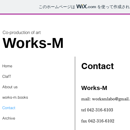
このホームページは
.com
を使って作成され
Co-production of art
Works-M
Contact
Home
ClafT
About us
Wor
ks-M
works-m.books
mail:
worksmlabo@gmail
Contact
​tel 042-316-6103
Archive
fax 042-316-6102