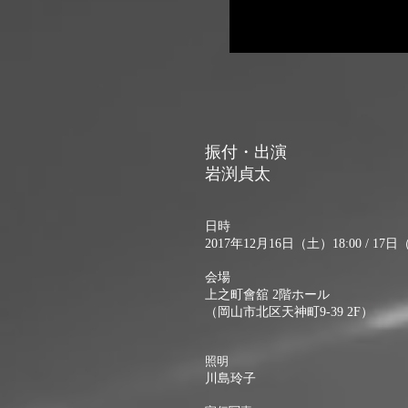
振付・出演
岩渕貞太
日時
2017年12月16日（土）18:00 / 17日
会場
上之町會舘 2階ホール
（岡山市北区天神町9-39 2F）
照明
川島玲子