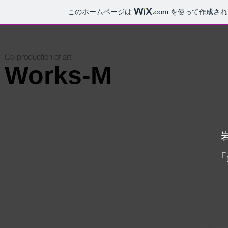
このホームページは
.com
を使って作成され
Co-production of art
Works-M
「