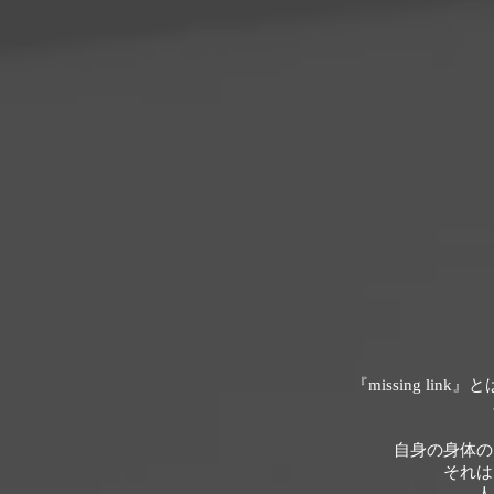
『missing l
自身の身体のな
それは