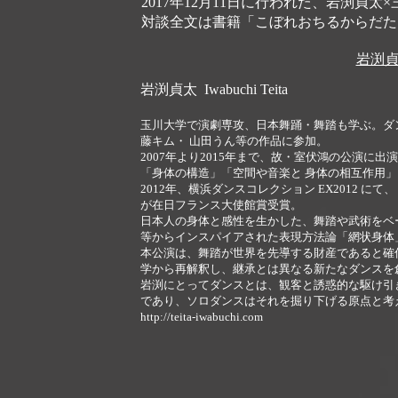
2017年12月11日に行われた、岩渕
対談全文は書籍「
こぼれおちるからだた
岩渕貞
岩渕貞太 Iwabuchi Teita
玉川大学で演劇専攻、日本舞踊・舞踏も学ぶ。ダ
藤キム・ 山田うん等の作品に参加。
2007年より2015年まで、故・室伏鴻の公演に出
「身体の構造」「空間や音楽と 身体の相互作用
2012年、横浜ダンスコレクション EX2012 にて、『
が在日フランス大使館賞受賞。
日本人の身体と感性を生かした、舞踏や武術をベ
等からインスパイアされた表現方法論「網状身体
本公演は、舞踏が世界を先導する財産であると確
学から再解釈し、継承とは異なる新たなダンスを
岩渕にとってダンスとは、観客と誘惑的な駆け引
であり、ソロダンスはそれを掘り下げる原点と考
http://teita-iwabuchi.com